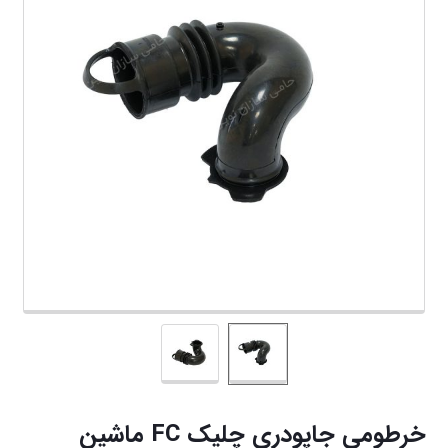
خرطومی جاپودري چليك
FC
ماشين